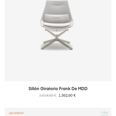
Sillón Giratorio Frank De MDD
Precio
Precio
1.514,00 €
1.362,60 €
regular
-10%
¡EN OFERTA!