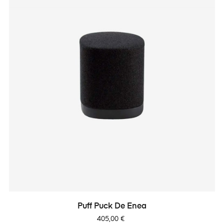
Puff Puck De Enea
Precio
405,00 €