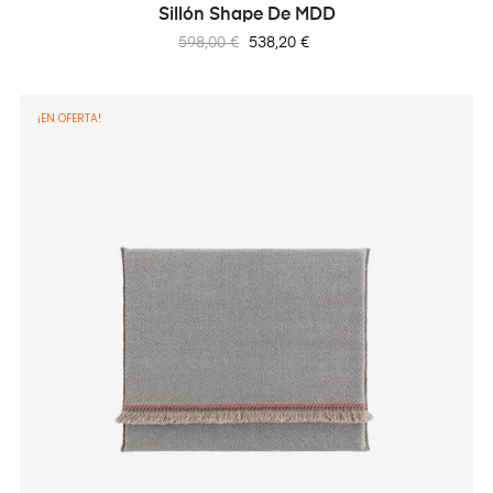
Sillón Shape De MDD
Precio
Precio
598,00 €
538,20 €
regular
¡EN OFERTA!