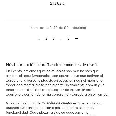
Precio
292,82 €
Mostrando 1-12 de 52 artículo(s)
1
2
3
…
5
Más información sobre Tienda de muebles de diseño
En Exento, creemos que los
muebles
son mucho más que
simples objetos funcionales; son piezas clave que definen el
carácter y la personalidad de un espacio. Elegir el mobiliario
adecuado marca la diferencia entre un ambiente común y un
entorno con identidad propia, capaz de transmitir estilo,
equilibrio y confort de forma coherente y duradera en el tiempo.
Nuestra colección de
muebles de diseño
está pensada para
quienes buscan ese equilibrio perfecto entre estética y
funcionalidad. Cada pieza ha sido cuidadosamente