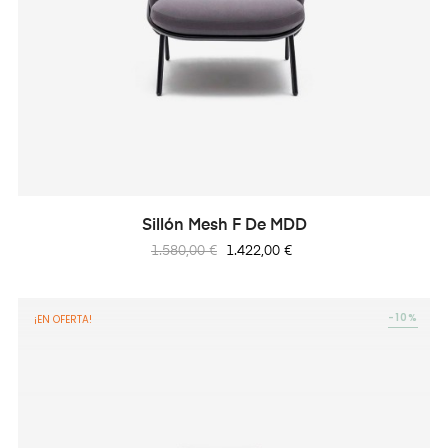
Sillón Mesh F De MDD
Precio
Precio
1.580,00 €
1.422,00 €
regular
-10%
¡EN OFERTA!