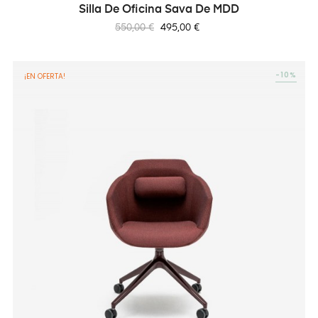
Silla De Oficina Sava De MDD
Precio
Precio
550,00 €
495,00 €
regular
-10%
¡EN OFERTA!