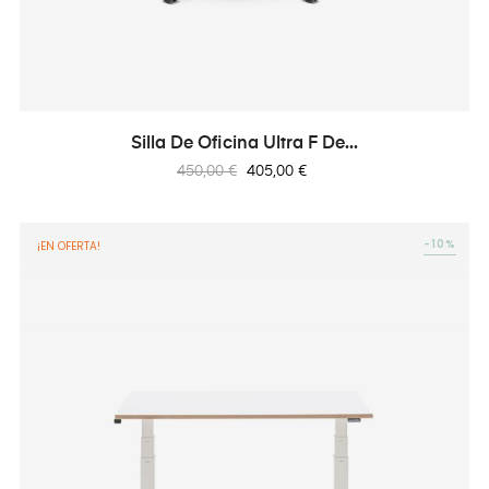
Silla De Oficina Ultra F De...
Precio
Precio
450,00 €
405,00 €
regular
-10%
¡EN OFERTA!