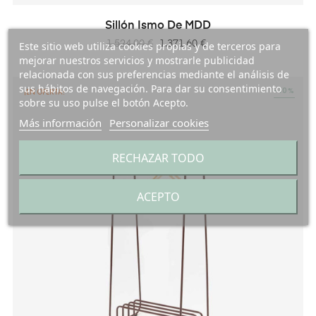
Sillón Ismo De MDD
Precio
Precio
1.524,00 €
1.371,60 €
Este sitio web utiliza cookies propias y de terceros para
regular
mejorar nuestros servicios y mostrarle publicidad
relacionada con sus preferencias mediante el análisis de
sus hábitos de navegación. Para dar su consentimiento
-10%
¡EN OFERTA!
sobre su uso pulse el botón Acepto.
Más información
Personalizar cookies
RECHAZAR TODO
ACEPTO