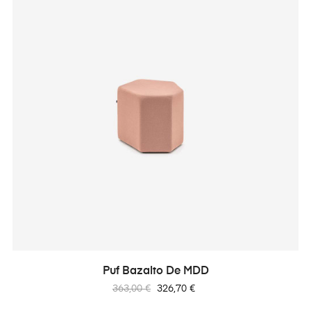
Puf Bazalto De MDD
Precio
Precio
363,00 €
326,70 €
regular