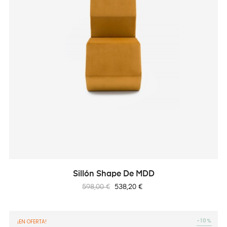
Sillón Shape De MDD
Precio
Precio
598,00 €
538,20 €
regular
-10%
¡EN OFERTA!