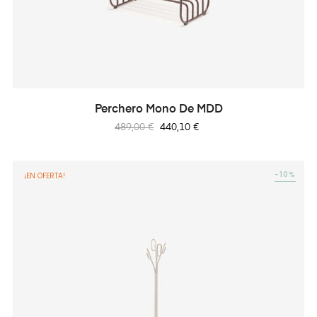
Perchero Mono De MDD
Precio
Precio
489,00 €
440,10 €
regular
-10%
¡EN OFERTA!