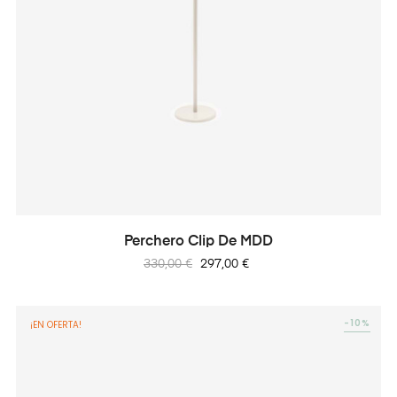
Perchero Clip De MDD
Precio
Precio
330,00 €
297,00 €
regular
-10%
¡EN OFERTA!