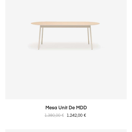
Mesa Unit De MDD
Precio
Precio
1.380,00 €
1.242,00 €
regular