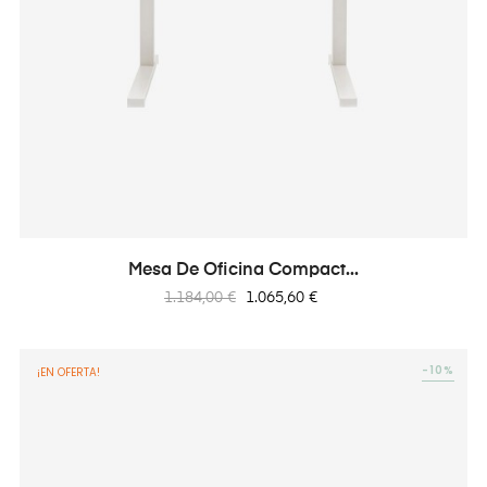
Mesa De Oficina Compact...
Precio
Precio
1.184,00 €
1.065,60 €
regular
-10%
¡EN OFERTA!