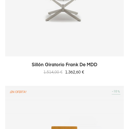
Sillón Giratorio Frank De MDD
Precio
Precio
1.514,00 €
1.362,60 €
regular
-10%
¡EN OFERTA!