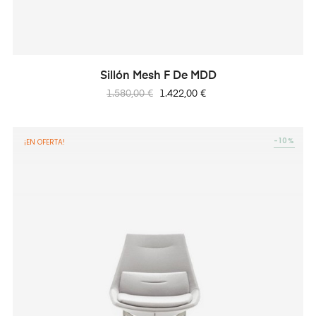
Sillón Mesh F De MDD
Precio
Precio
1.580,00 €
1.422,00 €
regular
-10%
¡EN OFERTA!