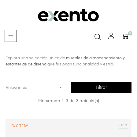
0
Navegación
☰
de
palanca
Explora una selección única de
muebles de almacenamiento y
estanterías de diseño
que fusionan funcionalidad y estilo.

Filtrar
Relevancia
Mostrando 1-3 de 3 artículo(s)
-10%
¡EN OFERTA!