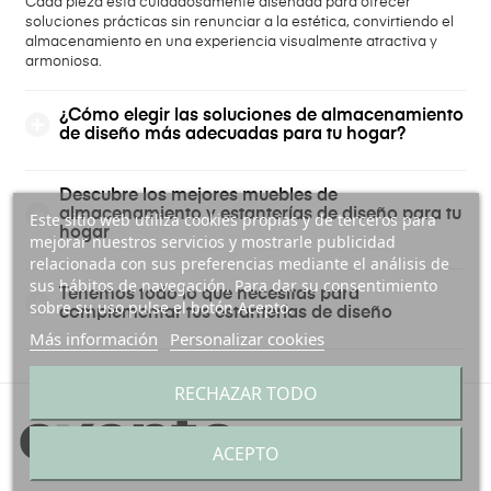
Cada pieza está cuidadosamente diseñada para ofrecer
soluciones prácticas sin renunciar a la estética, convirtiendo el
almacenamiento en una experiencia visualmente atractiva y
armoniosa.
¿Cómo elegir las soluciones de almacenamiento
de diseño más adecuadas para tu hogar?
Descubre los mejores muebles de
almacenamiento y estanterías de diseño para tu
Este sitio web utiliza cookies propias y de terceros para
hogar
mejorar nuestros servicios y mostrarle publicidad
relacionada con sus preferencias mediante el análisis de
sus hábitos de navegación. Para dar su consentimiento
Tenemos todo lo que necesitas para
sobre su uso pulse el botón Acepto.
complementar tus estanterías de diseño
Más información
Personalizar cookies
RECHAZAR TODO
ACEPTO