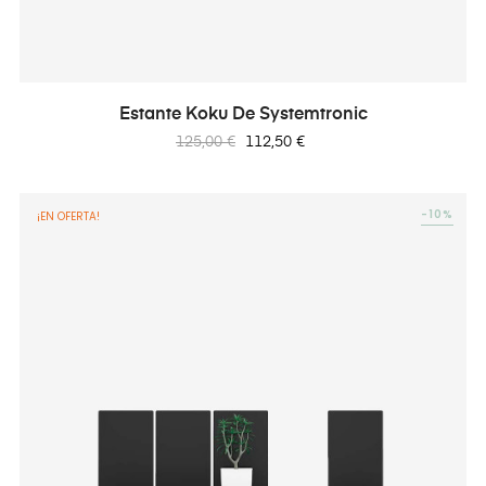
Estante Koku De Systemtronic
Precio
Precio
125,00 €
112,50 €
regular
-10%
¡EN OFERTA!