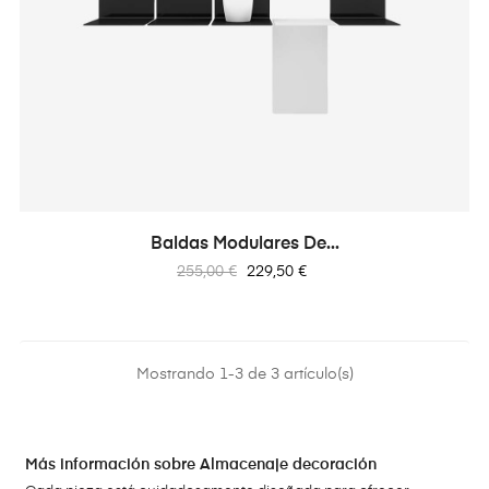
Baldas Modulares De...
Precio
Precio
255,00 €
229,50 €
regular
Mostrando 1-3 de 3 artículo(s)
Más información sobre Almacenaje decoración