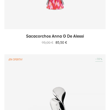
Sacacorchos Anna G De Alessi
Precio
Precio
95,00 €
85,50 €
regular
-10%
¡EN OFERTA!