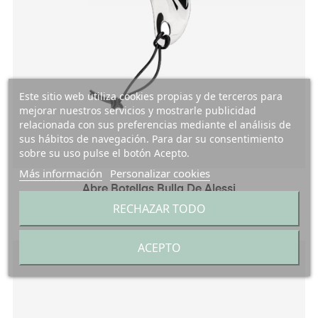
Este sitio web utiliza cookies propias y de terceros para
mejorar nuestros servicios y mostrarle publicidad
relacionada con sus preferencias mediante el análisis de
sus hábitos de navegación. Para dar su consentimiento
sobre su uso pulse el botón Acepto.
Más información
Personalizar cookies
Abre Botellas Bulla De Alessi
RECHAZAR TODO
Precio
Precio
38,00 €
34,20 €
regular
ACEPTO
-10%
¡EN OFERTA!