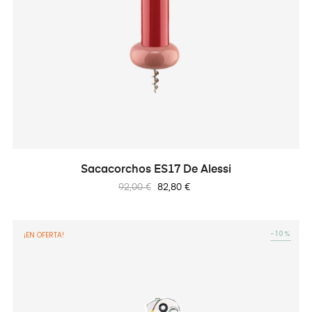
Sacacorchos ES17 De Alessi
Precio
Precio
92,00 €
82,80 €
regular
-10%
¡EN OFERTA!