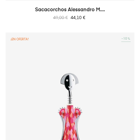
Sacacorchos Alessandro M....
Precio
Precio
49,00 €
44,10 €
regular
-10%
¡EN OFERTA!