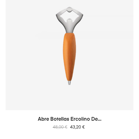
Abre Botellas Ercolino De...
Precio
Precio
48,00 €
43,20 €
regular