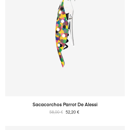
Sacacorchos Parrot De Alessi
Precio
Precio
58,00 €
52,20 €
regular