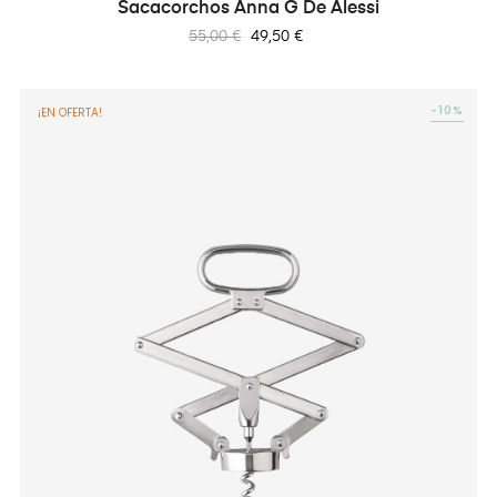
Sacacorchos Anna G De Alessi
Precio
Precio
55,00 €
49,50 €
regular
-10%
¡EN OFERTA!