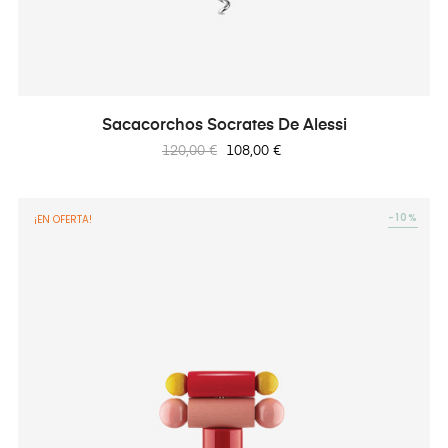
Sacacorchos Socrates De Alessi
Precio
Precio
120,00 €
108,00 €
regular
-10%
¡EN OFERTA!