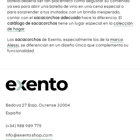
botella debería ser tan placentero como degustar su contenido.
ya sea para abrir una botella de vino en una cena especial o
para sorprender a tus invitados con un brindis inesperado,
contar con el
sacacorchos adecuado
hace la diferencia. El
catálogo de sacacorchos
tiene un lugar especial en la
colección
de hogar
.
Los
sacacorchos
de Exento, especialmente los de la
marca
Alessi
, se diferencian en un diseño único que complementa su
funcionalidad.
Bedoya 27 Bajo, Ourense 32004
España
(+34) 988 989 775
info@exentoshop.com