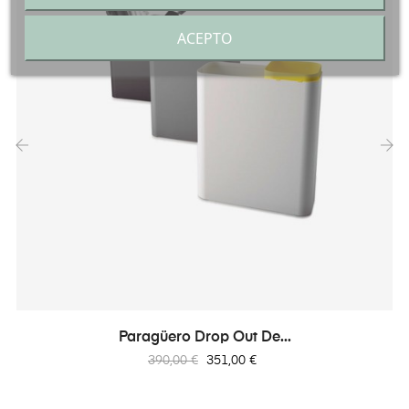
ACEPTO
‹
›
Paragüero Drop Out De...
Precio
Precio
390,00 €
351,00 €
regular