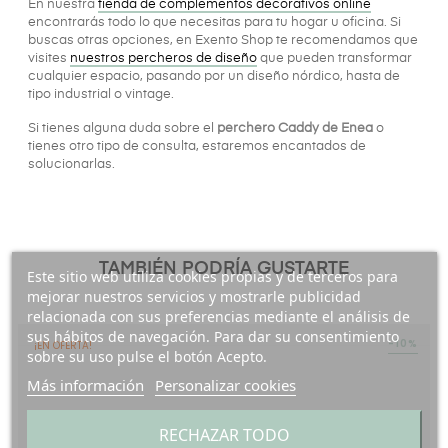
En nuestra
tienda de complementos decorativos online
encontrarás todo lo que necesitas para tu hogar u oficina. Si
buscas otras opciones, en Exento Shop te recomendamos que
visites
nuestros percheros de diseño
que pueden transformar
cualquier espacio, pasando por un diseño nórdico, hasta de
tipo industrial o vintage.
Si tienes alguna duda sobre el
perchero Caddy de Enea
o
tienes otro tipo de consulta, estaremos encantados de
solucionarlas.
TAMBIÉN PODRÍA GUSTARTE
Este sitio web utiliza cookies propias y de terceros para
mejorar nuestros servicios y mostrarle publicidad
relacionada con sus preferencias mediante el análisis de
sus hábitos de navegación. Para dar su consentimiento
-10%
¡EN OFERTA!
sobre su uso pulse el botón Acepto.
Más información
Personalizar cookies
RECHAZAR TODO