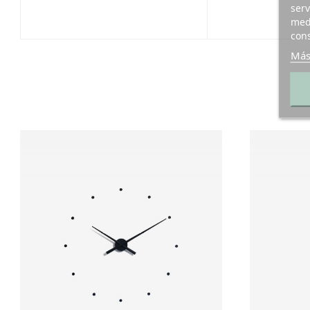
serv
medi
cons
Más