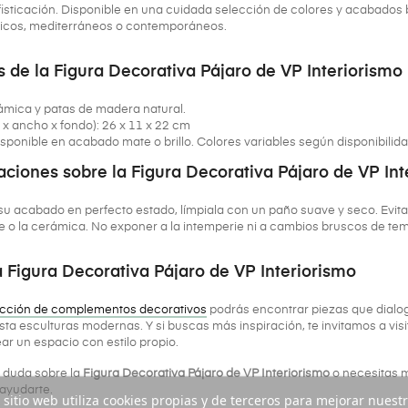
fisticación. Disponible en una cuidada selección de colores y acabados br
icos, mediterráneos o contemporáneos.
 de la Figura Decorativa Pájaro de VP Interiorismo
ámica y patas de madera natural.
 x ancho x fondo): 26 x 11 x 22 cm
ponible en acabado mate o brillo. Colores variables según disponibilida
iones sobre la Figura Decorativa Pájaro de VP Int
u acabado en perfecto estado, límpiala con un paño suave y seco. Evit
e o la cerámica. No exponer a la intemperie ni a cambios bruscos de tem
 Figura Decorativa Pájaro de VP Interiorismo
cción de complementos decorativos
podrás encontrar piezas que dialog
sta esculturas modernas. Y si buscas más inspiración, te invitamos a vis
ar un espacio con estilo propio.
a duda sobre la
Figura Decorativa Pájaro de VP Interiorismo
o necesitas m
ayudarte.
 sitio web utiliza cookies propias y de terceros para mejorar nuest