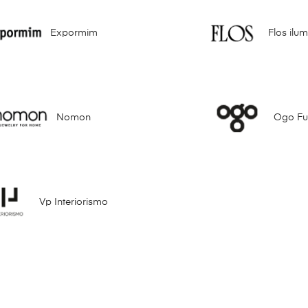
Expormim
Flos ilu
Nomon
Ogo Fur
Vp Interiorismo