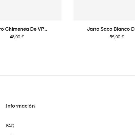
ro Chimenea De VP...
Jarra Saco Blanco De
Precio
Precio
48,00 €
55,00 €
Información
FAQ