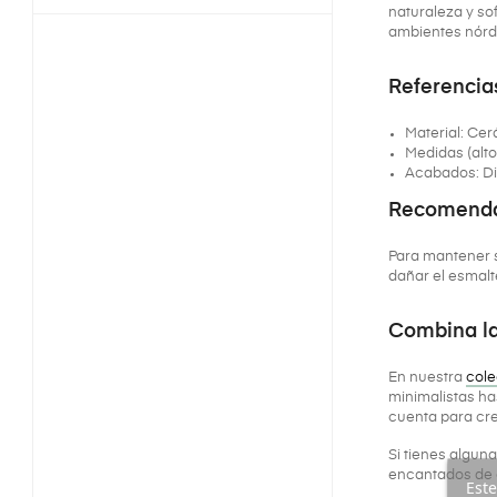
naturaleza y so
ambientes nórd
Referencias
Material: Cer
Medidas (alto
Acabados: Dis
Recomendac
Para mantener s
dañar el esmalt
Combina la
En nuestra
cole
minimalistas ha
cuenta para cre
Si tienes algun
encantados de 
Este