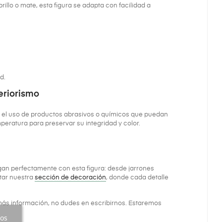
illo o mate, esta figura se adapta con facilidad a
d.
eriorismo
a el uso de productos abrasivos o químicos que puedan
peratura para preservar su integridad y color.
an perfectamente con esta figura: desde jarrones
itar nuestra
sección de decoración
, donde cada detalle
ás información, no dudes en escribirnos. Estaremos
ros