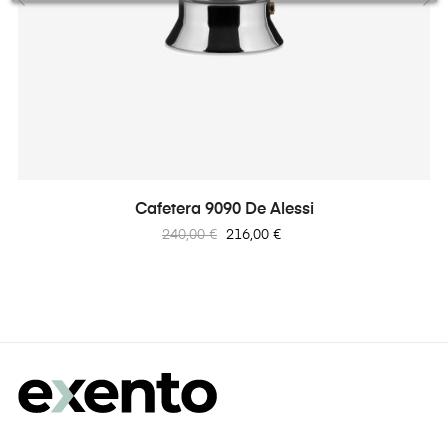
‹
›
Cafetera 9090 De Alessi
Precio
Precio
240,00 €
216,00 €
regular