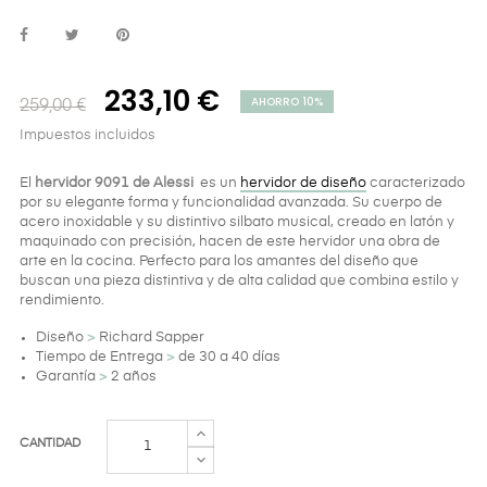
233,10 €
AHORRO 10%
259,00 €
Impuestos incluidos
El
hervidor 9091 de Alessi
es un
hervidor de diseño
caracterizado
por su elegante forma y funcionalidad avanzada. Su cuerpo de
acero inoxidable y su distintivo silbato musical, creado en latón y
maquinado con precisión, hacen de este hervidor una obra de
arte en la cocina. Perfecto para los amantes del diseño que
buscan una pieza distintiva y de alta calidad que combina estilo y
rendimiento.
Diseño
>
Richard Sapper
Tiempo de Entrega
>
de 30 a 40 días
Garantía
>
2 años
CANTIDAD