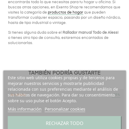
encontrarás todo lo que necesitas para tu hogar u oficina. Si
buscas otras opciones, en Exento Shop te recomendamos que
visites la categoría de
productos de hogar
que pueden
transformar cualquier espacio, pasando por un diseño nórdico,
hasta de tipo industrial o vintage.
Si tienes alguna duda sobre el
Rallador manual Todo de Alessi
o tienes otro tipo de consulta, estaremos encantados de
solucionarlas.
TAMBIÉN PODRÍA GUSTARTE
Este sitio web utiliza cookies propias y de terceros para
mejorar nuestros servicios y mostrarle publicidad
relacionada con sus preferencias mediante el análisis de
sus hábitos de navegación. Para dar su consentimiento
-10%
¡EN OFERTA!
sobre su uso pulse el botón Acepto.
Más información
Personalizar cookies
RECHAZAR TODO