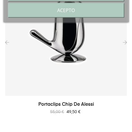
ACEPTO
‹
›
Portaclips Chip De Alessi
Precio
Precio
55,00 €
49,50 €
regular