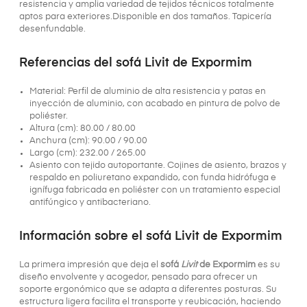
resistencia y amplia variedad de tejidos técnicos totalmente
aptos para exteriores.Disponible en dos tamaños. Tapicería
desenfundable.
Referencias del sofá Livit de Expormim
Material: Perfil de aluminio de alta resistencia y patas en
inyección de aluminio, con acabado en pintura de polvo de
poliéster.
Altura (cm): 80.00 / 80.00
Anchura (cm): 90.00 / 90.00
Largo (cm): 232.00 / 265.00
Asiento con tejido autoportante. Cojines de asiento, brazos y
respaldo en poliuretano expandido, con funda hidrófuga e
ignífuga fabricada en poliéster con un tratamiento especial
antifúngico y antibacteriano.
Información sobre el sofá Livit de Expormim
La primera impresión que deja el
sofá
Livit
de Expormim
es su
diseño envolvente y acogedor, pensado para ofrecer un
soporte ergonómico que se adapta a diferentes posturas. Su
estructura ligera facilita el transporte y reubicación, haciendo