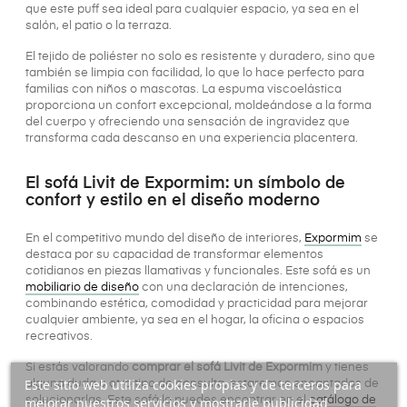
que este puff sea ideal para cualquier espacio, ya sea en el
salón, el patio o la terraza.
El tejido de poliéster no solo es resistente y duradero, sino que
también se limpia con facilidad, lo que lo hace perfecto para
familias con niños o mascotas. La espuma viscoelástica
proporciona un confort excepcional, moldeándose a la forma
del cuerpo y ofreciendo una sensación de ingravidez que
transforma cada descanso en una experiencia placentera.
El sofá Livit de Expormim: un símbolo de
confort y estilo en el diseño moderno
En el competitivo mundo del diseño de interiores,
Expormim
se
destaca por su capacidad de transformar elementos
cotidianos en piezas llamativas y funcionales. Este sofá es un
mobiliario de diseño
con una declaración de intenciones,
combinando estética, comodidad y practicidad para mejorar
cualquier ambiente, ya sea en el hogar, la oficina o espacios
recreativos.
Si estás valorando
comprar el sofá Livit de Expormim
y tienes
Este sitio web utiliza cookies propias y de terceros para
alguna duda u otro tipo de consulta, estaremos encantados de
mejorar nuestros servicios y mostrarle publicidad
solucionarlas. Este sofá lo puedes encontrar en el
catálogo de