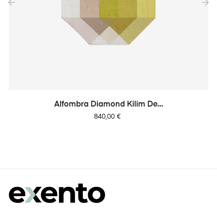
‹
›
Alfombra Diamond Kilim De...
Precio
840,00 €