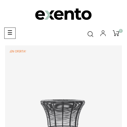
0
Navegación
☰
de
palanca
¡EN OFERTA!