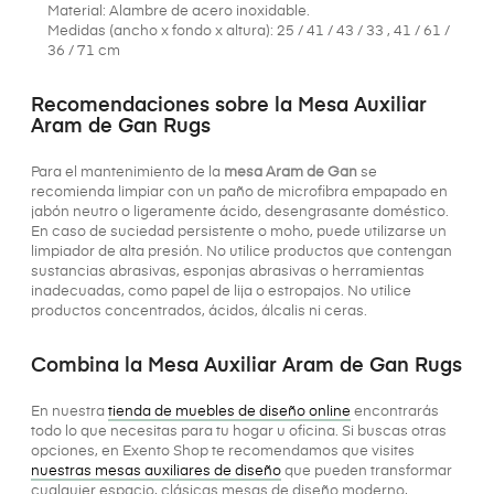
Material: Alambre de acero inoxidable.
Medidas (ancho x fondo x altura): 25 / 41 / 43 / 33 , 41 / 61 /
36 / 71 cm
Recomendaciones sobre la Mesa Auxiliar
Aram de Gan Rugs
Para el mantenimiento de la
mesa Aram de Gan
se
recomienda limpiar con un paño de microfibra empapado en
jabón neutro o ligeramente ácido, desengrasante doméstico.
En caso de suciedad persistente o moho, puede utilizarse un
limpiador de alta presión. No utilice productos que contengan
sustancias abrasivas, esponjas abrasivas o herramientas
inadecuadas, como papel de lija o estropajos. No utilice
productos concentrados, ácidos, álcalis ni ceras.
Combina la Mesa Auxiliar Aram de Gan Rugs
En nuestra
tienda de muebles de diseño online
encontrarás
todo lo que necesitas para tu hogar u oficina. Si buscas otras
opciones, en Exento Shop te recomendamos que visites
nuestras mesas auxiliares de diseño
que pueden transformar
cualquier espacio, clásicas mesas de diseño moderno,