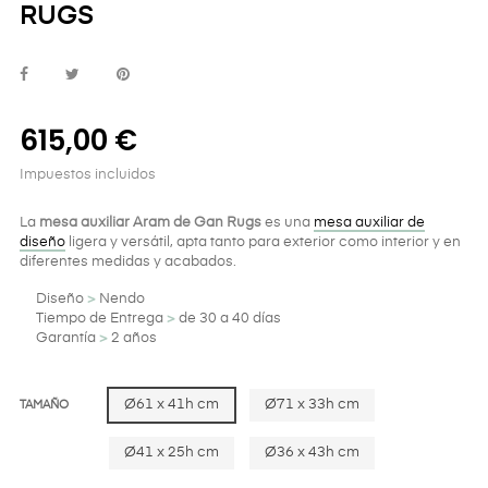
RUGS
615,00 €
Impuestos incluidos
La
mesa auxiliar Aram de Gan Rugs
es una
mesa auxiliar de
diseño
ligera y versátil, apta tanto para exterior como interior y en
diferentes medidas y acabados.
Diseño
>
Nendo
Tiempo de Entrega
>
de 30 a 40 días
Garantía
>
2 años
Ø61 x 41h cm
Ø71 x 33h cm
TAMAÑO
Ø41 x 25h cm
Ø36 x 43h cm