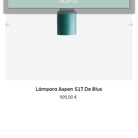
ACEPTO
‹
›
Lámpara Aspen S17 De Blux
Precio
505,00 €