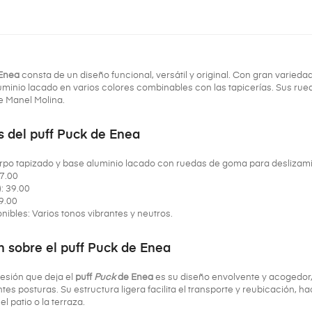
 Enea
consta de un diseño funcional, versátil y original. Con gran varied
uminio lacado en varios colores combinables con las tapicerías. Sus r
de Manel Molina.
s del puff Puck de Enea
erpo tapizado y base aluminio lacado con ruedas de goma para deslizam
47.00
: 39.00
9.00
nibles: Varios tonos vibrantes y neutros.
n sobre el puff Puck de Enea
esión que deja el
puff
Puck
de Enea
es su diseño envolvente y acogedor
tes posturas. Su estructura ligera facilita el transporte y reubicación, h
el patio o la terraza.