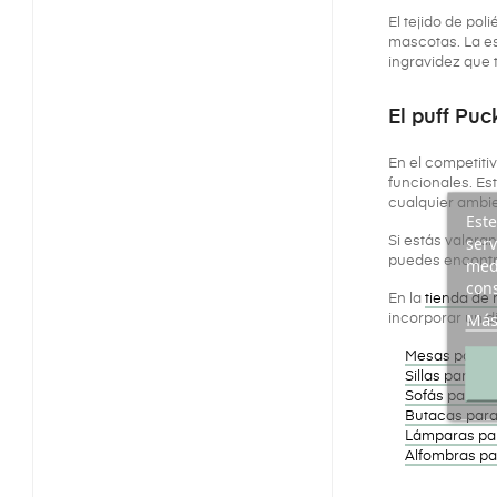
El tejido de pol
mascotas. La e
ingravidez que
El puff Puc
En el competiti
funcionales. Es
cualquier ambien
Este
serv
Si estás valora
puedes encontr
medi
cons
En la
tienda de
Más
incorporar un 
Mesas para e
Sillas para ex
Sofás para ex
Butacas para
Lámparas par
Alfombras pa