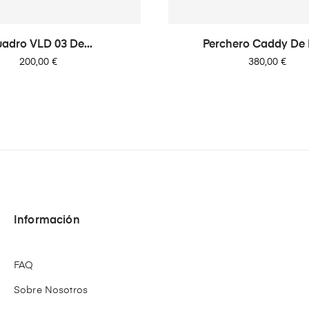
adro VLD 03 De...
Perchero Caddy De
Precio
Precio
200,00 €
380,00 €
Información
FAQ
Sobre Nosotros