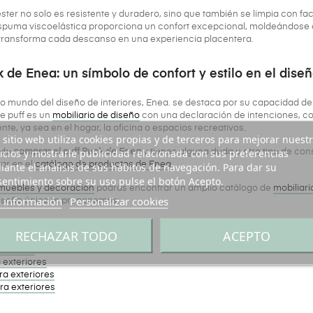
iéster no solo es resistente y duradero, sino que también se limpia con fac
spuma viscoelástica proporciona un confort excepcional, moldeándose a
 transforma cada descanso en una experiencia placentera.
k de Enea: un símbolo de confort y estilo en el dis
vo mundo del diseño de interiores, Enea. se destaca por su capacidad de
te puff es un
mobiliario de diseño
con una declaración de intenciones, c
te, ya sea en el hogar, la oficina o espacios recreativos.
 sitio web utiliza cookies propias y de terceros para mejorar nuest
icios y mostrarle publicidad relacionada con sus preferencias
ndo
comprar el puff Puck de Enea
y tienes alguna duda u otro tipo de con
ar en el
ante el análisis de sus hábitos de navegación. Para dar su
catálogo de productos de Enea.
entimiento sobre su uso pulse el botón Acepto.
 muebles y decoración
podrás encontrar un amplio catálogo de
mobiliari
 información
Personalizar cookies
diseño único te proponemos:
xteriores
RECHAZAR TODO
ACEPTO
teriores
teriores
 exteriores
a exteriores
ra exteriores