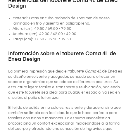
Referencias del taburete Coma 4L de Enea
Design
Material: Patas en tubo redondo de 16x2mm de acero
laminado en frío y asiento en polipropileno.
Altura (cm): 49.50 / 69.50 / 79.50
Anchura (cm): 42.00 / 42.00 / 42.00
Largo (cm): 37.50 / 35.50 / 39.50
Información sobre el taburete Coma 4L de
Enea Design
La primera impresión que deja el
taburete
Coma 4L
de Enea
es
su diseño envolvente y acogedor, pensado para ofrecer un
soporte ergonómico que se adapta a diferentes posturas. Su
estructura ligera facilita el transporte y reubicación, haciendo
que este taburete sea ideal para cualquier espacio, ya sea en
el salón, el patio o la terraza.
El tejido de poliéster no solo es resistente y duradero, sino que
también se limpia con facilidad, lo que lo hace perfecto para
familias con niños o mascotas. La espuma viscoelástica
proporciona un confort excepcional, moldeándose a la forma
del cuerpo y ofreciendo una sensación de ingravidez que