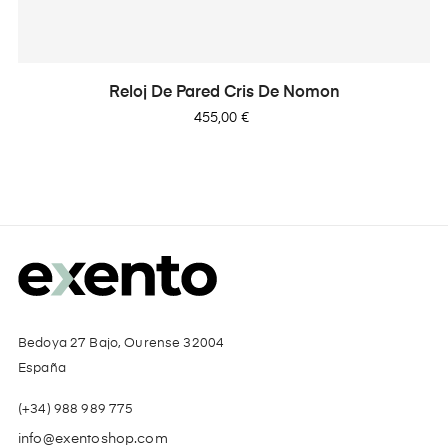
Reloj De Pared Cris De Nomon
Precio
455,00 €
Bedoya 27 Bajo, Ourense 32004
España
(+34) 988 989 775
info@exentoshop.com