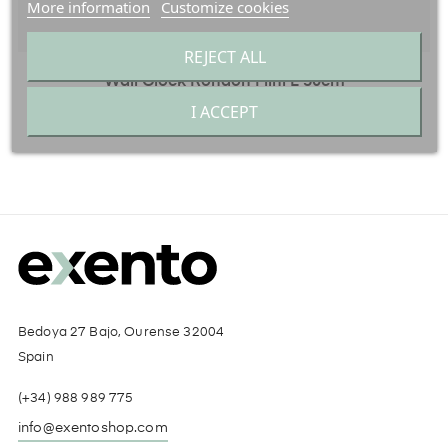
More information
Customize cookies
REJECT ALL
Wall Clock Rondon Mini L 50cm
Price
€295.00
I ACCEPT
Bedoya 27 Bajo, Ourense 32004
Spain
(+34) 988 989 775
info@exentoshop.com